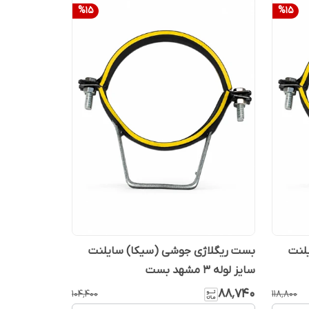
%
15
%
15
لنت
بست ریگلاژی جوشی (سیکا) سایلنت
سایز لوله 3 مشهد بست
۸۸٬۷۴۰
۱۰۴٬۴۰۰
۱۱۸٬۸۰۰