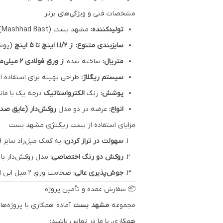
مشخصات فنی و ویژگی‌های برتر
تولیدکننده:
مشهد بست
(
Mashhad Bast
)
سایزبندی متنوع:
از
۱.۱/۲ اینچ تا ۵ اینچ
(پوشش
متریال:
ساخته شده از
ورق فولادی ۲ میلی‌متری
سیستم ریگلاژ:
طراحی بهینه برای استفاده ا
پوشش:
رنگ
الکترواستاتیک
درجه یک با مان
انواع:
عرضه در دو مدل
روکش‌دار (عایق صدا
مزایای استفاده از بست ریگلاژی
مشهد بست
سهولت در تراز کردن:
به کمک میل‌راد سایز ۹، می‌توانید ارتفاع لوله را حتی پس از نصب پایه، به دقت میلیمتر تنظیم کنید.
روکش دو رنگ اختصاصی:
مدل روکش‌دار با ن
جوش‌پذیری عالی:
ضخامت ورق ۲ میل این امکان را می‌دهد که با اطمینان کامل پایه را به سازه‌های فلزی جوش دهید بدون اینکه ورق ضعیف شده یا بسوزد.
📦 سفارش عمده و تأمین پروژه
مجموعه
مشهد بست
آماده همکاری با پروژه‌ه
همکاری، با ما در تماس باشید: