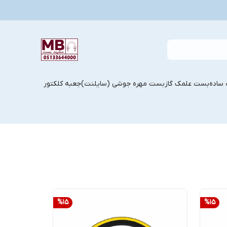
ساده
بست علمک گاز
بست مهره جوشی (سایلنت)
جعبه کلکتور
%
15
%
15