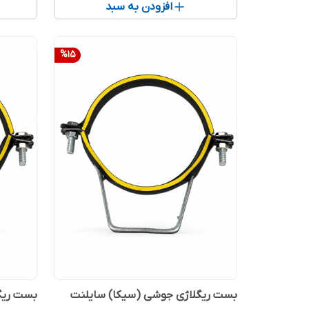
افزودن به سبد
%
15
بست ریگلاژی جوشی (سیکا) سایلنت
بست ریگ