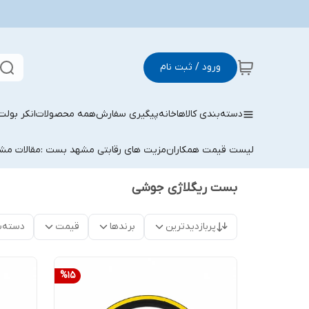
ورود / ثبت نام
دسته‌بندی کالاها
خانه
پیگیری سفارش
همه محصولات
انکر بولت
لیست قیمت همکاران
مزیت های رقابتی مشهد بست :
مقالات م
بست ریگلاژی جوشی
پربازدیدترین
برندها
قیمت
دسته‌ب
%
15