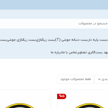
جستجو در محصولات
بست پایه دار
بست دنباله جوشی (T)
بست ریگلاژی
بست ریگلاژی جوشی
بست 
شهد بست
گالری تصاویر
تماس با ما
درباره ما
ندی
فقط محصولات موجود
%
15