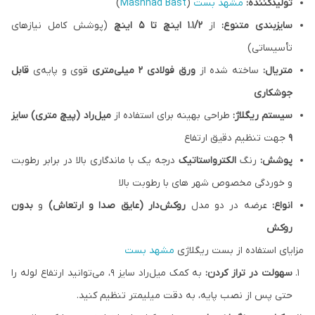
تولیدکننده:
مشهد بست
(
Mashhad Bast
)
سایزبندی متنوع:
از
۱.۱/۲ اینچ تا ۵ اینچ
(پوشش کامل نیازهای
تأسیساتی)
متریال:
ساخته شده از
ورق فولادی ۲ میلی‌متری
قوی و پایه‌ی
قابل
جوشکاری
سیستم ریگلاژ:
طراحی بهینه برای استفاده از
میل‌راد (پیچ متری) سایز
۹
جهت تنظیم دقیق ارتفاع
پوشش:
رنگ
الکترواستاتیک
درجه یک با ماندگاری بالا در برابر رطوبت
و خوردگی مخصوص شهر های با رطوبت بالا
انواع:
عرضه در دو مدل
روکش‌دار (عایق صدا و ارتعاش)
و
بدون
روکش
مزایای استفاده از بست ریگلاژی
مشهد بست
سهولت در تراز کردن:
به کمک میل‌راد سایز ۹، می‌توانید ارتفاع لوله را
حتی پس از نصب پایه، به دقت میلیمتر تنظیم کنید.