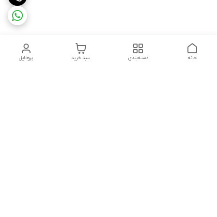
خانه
دسته‌بندی
سبد خرید
پروفایل
دسترسی سریع
بست روکشدار چیست؟
چرا باید از مشهد بست
معرفی کامل کاربردها، مزایا و
بخرم ؟
انواع آن
گالری تصاویر
خطرات پنهان: پیامدهای
استفاده از بست‌های
چرا سیستم نصب سریع؟