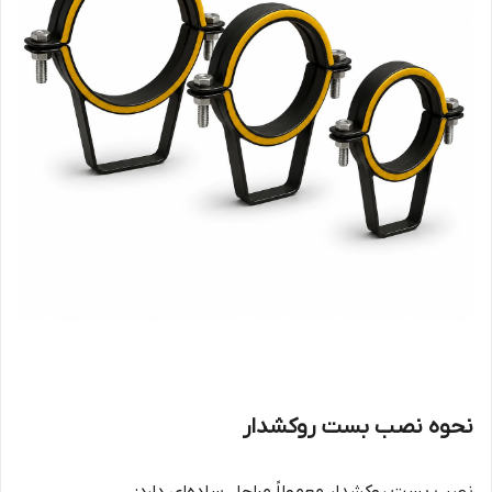
نحوه نصب بست روکشدار
نصب بست روکشدار معمولاً مراحل ساده‌ای دارد: