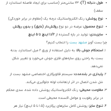
طول دنباله (T):
۲۳ سانتی‌متر (مناسب برای ایجاد فاصله استاندارد از
سقف)
نوع پوشش:
رنگ الکترواستاتیک درجه یک (مقاوم در برابر خوردگی)
تنوع محصول:
عرضه در دو نوع
روکش‌دار (عایق)
و
بدون روکش
سایزبندی:
تولید در بازه گسترده از
۱.۱/۲ اینچ تا ۵ اینچ
چرا بست آویز
مشهد بست
را انتخاب کنیم؟
استحکام جوش بالا:
به دلیل استفاده از ورق ۲ میل استاندارد، بدنه
بست به راحتی روی سازه‌های فلزی جوش می‌خورد و تغییر شکل
نمی‌دهد.
پایداری در بلندمدت:
سیستم قلاویزکاری اختصاصی مشهد بست از
شل شدن اتصال در اثر ارتعاشات لوله جلوگیری می‌کند.
مقاومت محیطی:
رنگ الکترواستاتیک پوشش داده شده، سدی محکم
در برابر رطوبت و عوامل اکسنده محیطی است.
تنوع سایز:
پوشش کامل سایزهای پرکاربرد (۱.۵ تا ۵ اینچ) نیاز هر