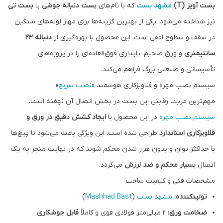
بست آویز (T)
مشهد بست
که با نام‌های
بست دنباله جوشی
یا
بست تی
نیز شناخته می‌شود، یکی از بهترین گزینه‌ها برای مهار لوله‌های سنگین
در سقف و سطوح افقی است. این محصول با بهره‌گیری از
دنباله ۲۳
سانتیمتری
و ورق ضخیم، پایداری فوق‌العاده‌ای را در پروژه‌های
تأسیساتی و صنعتی بزرگ فراهم می‌کند.
سیستم نصب مهره و قلاویزکاری هوشمند «
نصب سریع
»
مهم‌ترین مزیت رقابتی این بست در بخش اتصال آن نهفته است.
سیستم نصب مهره
در این محصول با
ایجاد کشش دقیق در ورق و
قلاویزکاری استاندارد
طراحی شده است. این ویژگی باعث می‌شود تا پیچ‌ها
با حداکثر توان و بدون هرز شدن محکم شوند که در نهایت منجر به یک
اتصال
بسیار محکم و ضد لرزش
می‌گردد.
مشخصات فنی و کیفیت ساخت
تولیدکننده:
مشهد بست
(
Mashhad Bast
)
ضخامت ورق:
۲ میلی‌متر فولادی قوی و کاملاً
قابل جوشکاری