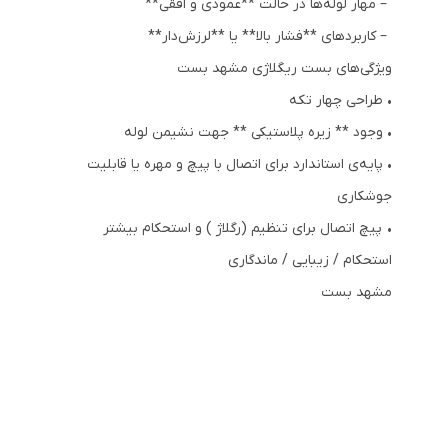
– مهار لوله‌ها در حالت **عمودی و افقی**
– کاربردهای **فشار بالا** یا **لرزش‌دار**
ویژگی‌های
بست ریگلاژی
مشهد بست
• طراحی چهار تکه
• وجود ** زیره پلاستیکی ** جهت نشیمن لوله
• پایه‌ی استاندارد برای اتصال با پیچ و مهره یا قابلیت
جوشکاری
• پیچ اتصال برای تنظیم (رگلاژ ) و استحکام بیشتر
استحکام / زیبایی / ماندگاری
مشهد بست