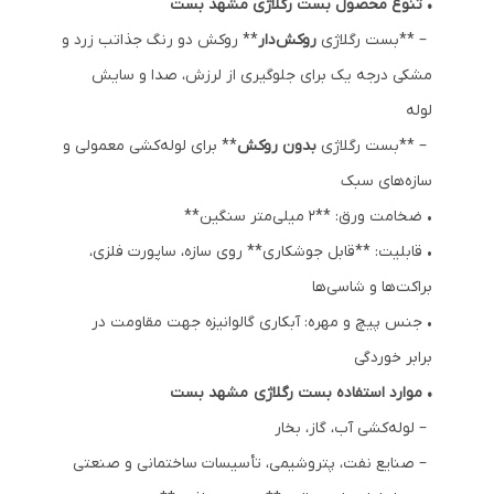
• تنوع محصول
بست رگلاژی
مشهد بست
– **
بست رگلاژی
روکش‌دار
** روکش دو رنگ جذاتب زرد و
مشکی درجه یک برای جلوگیری از لرزش، صدا و سایش
لوله
– **
بست رگلاژی
بدون روکش
** برای لوله‌کشی معمولی و
سازه‌های سبک
• ضخامت ورق: **۲ میلی‌متر سنگین**
• قابلیت: **قابل جوشکاری** روی سازه، ساپورت فلزی،
براکت‌ها و شاسی‌ها
• جنس پیچ و مهره: آبکاری گالوانیزه جهت مقاومت در
برابر خوردگی
• موارد استفاده
بست رگلاژی
مشهد بست
– لوله‌کشی آب، گاز، بخار
– صنایع نفت، پتروشیمی، تأسیسات ساختمانی و صنعتی