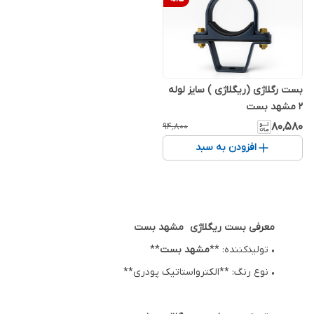
بست رگلاژی (ریگلاژی ) سایز لوله
2 مشهد بست
۸۰٬۵۸۰
۹۴٬۸۰۰
افزودن به سبد
معرفی بست ریگلاژی مشهد بست
• تولیدکننده: **
مشهد بست
**
• نوع رنگ: **الکترواستاتیک پودری**