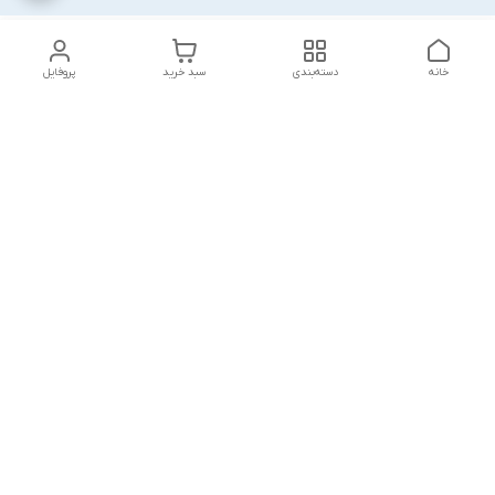
خانه
دسته‌بندی
سبد خرید
پروفایل
دسترسی سریع
بست روکشدار چیست؟
چرا باید از مشهد بست
معرفی کامل کاربردها، مزایا و
بخرم ؟
انواع آن
گالری تصاویر
خطرات پنهان: پیامدهای
استفاده از بست‌های
چرا سیستم نصب سریع؟
ساختمانی بی‌کیفیت
مرجوعی مازاد پروژه چیست
لیست قیمت همکاران
؟