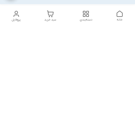
خانه
دسته‌بندی
سبد خرید
پروفایل
دسترسی سریع
بست روکشدار چیست؟
چرا باید از مشهد بست
معرفی کامل کاربردها، مزایا و
بخرم ؟
انواع آن
گالری تصاویر
خطرات پنهان: پیامدهای
استفاده از بست‌های
چرا سیستم نصب سریع؟
ساختمانی بی‌کیفیت
مرجوعی مازاد پروژه چیست
لیست قیمت همکاران
؟