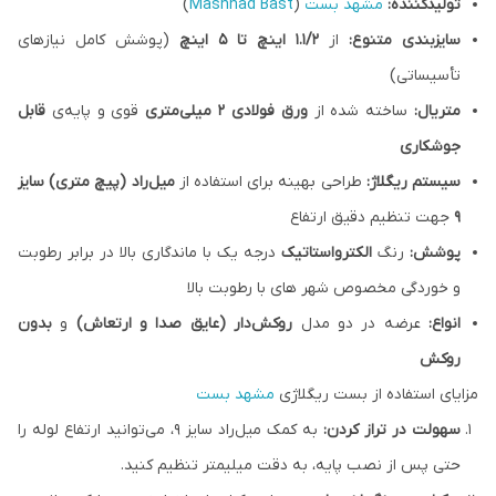
تولیدکننده:
مشهد بست
(
Mashhad Bast
)
سایزبندی متنوع:
از
۱.۱/۲ اینچ تا ۵ اینچ
(پوشش کامل نیازهای
تأسیساتی)
متریال:
ساخته شده از
ورق فولادی ۲ میلی‌متری
قوی و پایه‌ی
قابل
جوشکاری
سیستم ریگلاژ:
طراحی بهینه برای استفاده از
میل‌راد (پیچ متری) سایز
۹
جهت تنظیم دقیق ارتفاع
پوشش:
رنگ
الکترواستاتیک
درجه یک با ماندگاری بالا در برابر رطوبت
و خوردگی مخصوص شهر های با رطوبت بالا
انواع:
عرضه در دو مدل
روکش‌دار (عایق صدا و ارتعاش)
و
بدون
روکش
مزایای استفاده از بست ریگلاژی
مشهد بست
سهولت در تراز کردن:
به کمک میل‌راد سایز ۹، می‌توانید ارتفاع لوله را
حتی پس از نصب پایه، به دقت میلیمتر تنظیم کنید.