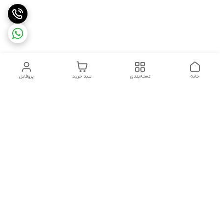
خانه
دسته‌بندی
سبد خرید
پروفایل
دسترسی سریع
بست روکشدار چیست؟
چرا باید از مشهد بست
معرفی کامل کاربردها، مزایا و
بخرم ؟
انواع آن
گالری تصاویر
خطرات پنهان: پیامدهای