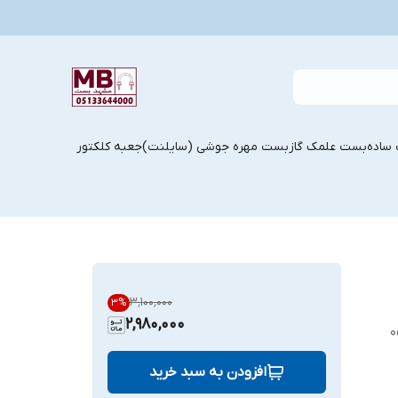
ساده
بست علمک گاز
بست مهره جوشی (سایلنت)
جعبه کلکتور
۳٬۱۰۰٬۰۰۰
3
%
2,980,000
افزودن به سبد خرید