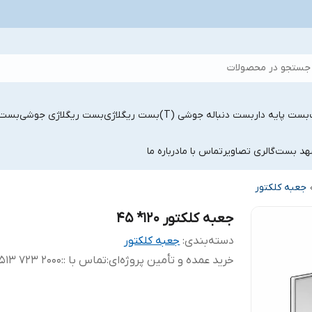
جستجو در محصولات
بست پایه دار
بست دنباله جوشی (T)
بست ریگلاژی
بست ریگلاژی جوشی
بست 
شهد بست
گالری تصاویر
تماس با ما
درباره ما
جعبه کلکتور
جعبه کلکتور 120* 45
دسته‌بندی
:
جعبه کلکتور
خرید عمده و تأمین پروژه‌ای:تماس با :
:
2000 723 0513