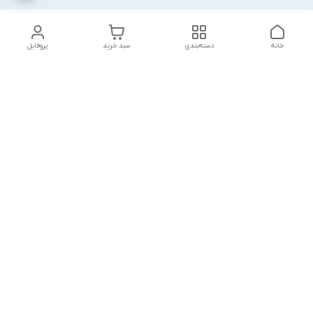
خانه
دسته‌بندی
سبد خرید
پروفایل
دسترسی سریع
بست روکشدار چیست؟
چرا باید از مشهد بست
معرفی کامل کاربردها، مزایا و
بخرم ؟
انواع آن
گالری تصاویر
خطرات پنهان: پیامدهای
استفاده از بست‌های
چرا سیستم نصب سریع؟
ساختمانی بی‌کیفیت
مرجوعی مازاد پروژه چیست
لیست قیمت همکاران
؟