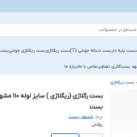
جستجو در محصولات
بست پایه دار
بست دنباله جوشی (T)
بست ریگلاژی
بست ریگلاژی جوشی
بست 
شهد بست
گالری تصاویر
تماس با ما
درباره ما
بست ریگلاژی
بست رگلاژی (ریگلاژی ) سایز لوله
بست
برند:
مشهد بست
روکش