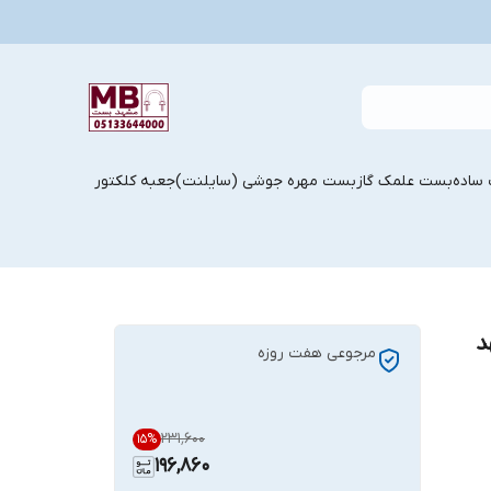
ساده
بست علمک گاز
بست مهره جوشی (سایلنت)
جعبه کلکتور
 110 مشهد
مرجوعی هفت روزه
۲۳۱٬۶۰۰
15
%
196,860