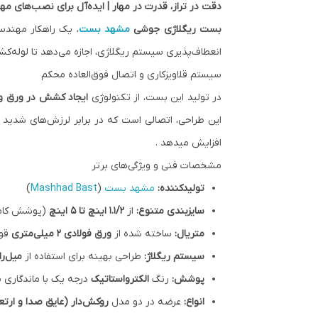
دقت در تراز، قدرت در مهار | ایده‌آل برای نصب‌های م
بست ریگلاژی جوشی
مشهد بست
، یک راهکار مهندس
انعطاف‌‌پذیری سیستم ریگلاژی، اجازه می‌دهد تا لوله‌کشی
سیستم قلاویزکاری و اتصال فوق‌العاده محکم
در تولید این بست، از تکنولوژی
ایجاد کشش در ورق و ق
افزایش میدهد .
مشخصات فنی و ویژگی‌های برتر
تولیدکننده:
مشهد بست
(
Mashhad Bast
)
سایزبندی متنوع:
از
۱.۱/۲ اینچ تا ۵ اینچ
(پوشش کامل
متریال:
ساخته شده از
ورق فولادی ۲ میلی‌متری
قوی
سیستم ریگلاژ:
طراحی بهینه برای استفاده از
میل‌را
پوشش:
رنگ
الکترواستاتیک
درجه یک با ماندگاری ب
انواع:
عرضه در دو مدل
روکش‌دار (عایق صدا و ارت