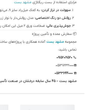
مزایای استفاده از بست ریگلاژی
مشهد بست
سهولت در تراز کردن:
به کمک میل‌راد سایز ۹، می‌توانید ارتفاع لوله را حتی پس از نصب پایه، به دقت میلیمتر تنظیم کنید.
روکش دو رنگ اختصاصی:
مدل روکش‌دار با نوار زرد
جوش‌پذیری عالی:
ضخامت ورق ۲ میل این امکان را می‌دهد که با اطمینان کامل پایه را به سازه‌های فلزی جوش دهید بدون اینکه ورق ضعیف شده یا بسوزد.
📦 سفارش عمده و تأمین پروژه
مجموعه
مشهد بست
آماده همکاری با پروژه‌های ساخت
تماس باشید:
۰۹۱۵۲۰۱۹۵۲۰
📞
☎️05137232000
۰۵۱۳۳۶۴۴۰۰۰
☎️
مشهد بست – ۴۵ سال سابقه درخشان در صنعت تأسیسات ایران