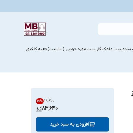
ساده
بست علمک گاز
بست مهره جوشی (سایلنت)
جعبه کلکتور
۹۸٬۴۰۰
15
%
83,640
افزودن به سبد خرید