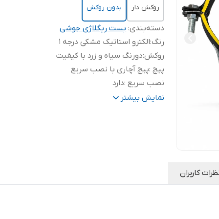
روکش دار
بدون روکش
دسته‌بندی
:
بست ریگلاژی جوشی
رنگ
:
الکترو استاتیک مشکی درجه 1
روکش
:
دورنگ سیاه و زرد با کیفیت
پیچ
:
پیچ آچاری با نصب سریع
نصب سریع
:
دارد
ورق قوی 2
:
2 میلیمتر قوی
نمایش بیشتر
ظرات کاربران