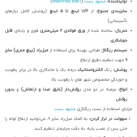
تولیدکننده:
مشهد بست
(
Mashhad Bast
)
سایزبندی متنوع:
از
۱.۱/۲ اینچ تا ۵ اینچ
(پوشش کامل نیازهای
تأسیساتی)
متریال:
ساخته شده از
ورق فولادی ۲ میلی‌متری
قوی و پایه‌ی
قابل
جوشکاری
سیستم ریگلاژ:
طراحی بهینه برای استفاده از
میل‌راد (پیچ متری) سایز
۹
جهت تنظیم دقیق ارتفاع
پوشش:
رنگ
الکترواستاتیک
درجه یک با ماندگاری بالا در برابر رطوبت
و خوردگی مخصوص شهر های با رطوبت بالا
انواع:
عرضه در دو مدل
روکش‌دار (عایق صدا و ارتعاش)
و
بدون
روکش
مزایای استفاده از بست ریگلاژی
مشهد بست
سهولت در تراز کردن:
به کمک میل‌راد سایز ۹، می‌توانید ارتفاع لوله را
حتی پس از نصب پایه، به دقت میلیمتر تنظیم کنید.