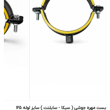
بست مهره جوشی ( سیکا - سایلنت ) سایز لوله 125