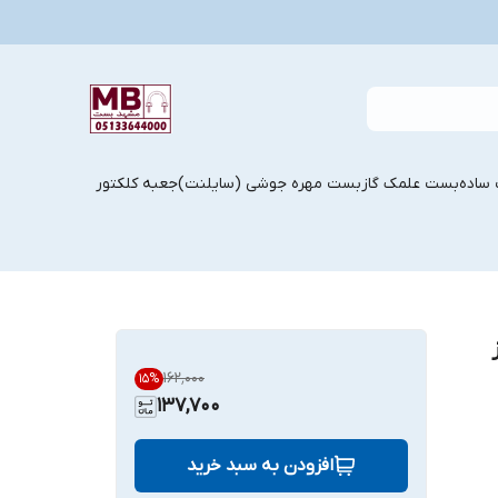
ساده
بست علمک گاز
بست مهره جوشی (سایلنت)
جعبه کلکتور
۱۶۲٬۰۰۰
15
%
137,700
افزودن به سبد خرید