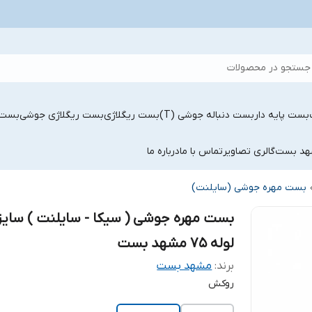
جستجو در محصولات
بست پایه دار
بست دنباله جوشی (T)
بست ریگلاژی
بست ریگلاژی جوشی
بست 
شهد بست
گالری تصاویر
تماس با ما
درباره ما
بست مهره جوشی (سایلنت)
بست مهره جوشی ( سیکا - سایلنت ) سایز
لوله 75 مشهد بست
برند:
مشهد بست
روکش