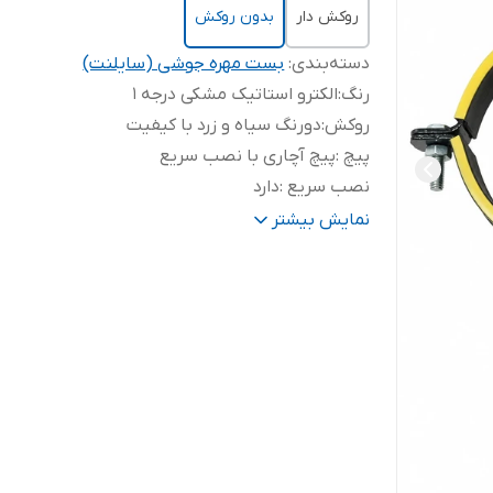
روکش دار
بدون روکش
دسته‌بندی
:
بست مهره جوشی (سایلنت)
رنگ
:
الکترو استاتیک مشکی درجه 1
روکش
:
دورنگ سیاه و زرد با کیفیت
پیچ
:
پیچ آچاری با نصب سریع
نصب سریع
:
دارد
ورق قوی 2
:
2 میلیمتر قوی
نمایش بیشتر