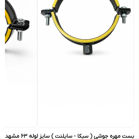
بست مهره جوشی ( سیکا - سایلنت ) سایز لوله 63 مشهد