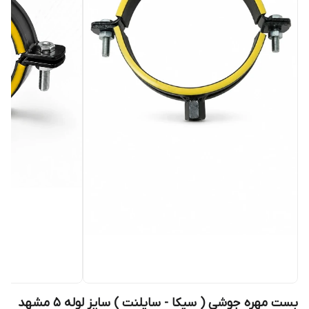
بست مهره جوشی ( سیکا - سایلنت ) سایز لوله 5 مشهد