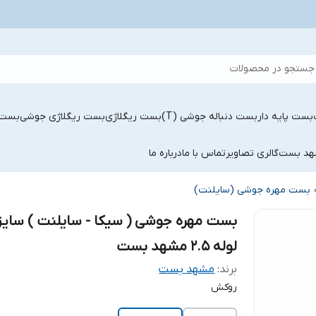
جستجو در محصولات
بست پایه دار
بست دنباله جوشی (T)
بست ریگلاژی
بست ریگلاژی جوشی
بست 
شهد بست
گالری تصاویر
تماس با ما
درباره ما
بست مهره جوشی (سایلنت)
بست مهره جوشی ( سیکا - سایلنت ) سایز
لوله 2.5 مشهد بست
برند:
مشهد بست
روکش