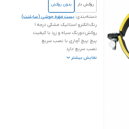
روکش دار
بدون روکش
دسته‌بندی
:
بست مهره جوشی (سایلنت)
رنگ
:
الکترو استاتیک مشکی درجه 1
روکش
:
دورنگ سیاه و زرد با کیفیت
پیچ
:
پیچ آچاری با نصب سریع
نصب سریع
:
دارد
ورق قوی 2
:
2 میلیمتر قوی
نمایش بیشتر