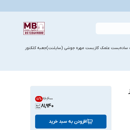
ساده
بست علمک گاز
بست مهره جوشی (سایلنت)
جعبه کلکتور
۹۶٬۴۰۰
15
%
81,940
افزودن به سبد خرید