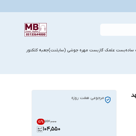
ساده
بست علمک گاز
بست مهره جوشی (سایلنت)
جعبه کلکتور
وله 63 مشهد
مرجوعی هفت روزه
۱۲۳٬۰۰۰
15
%
104,550