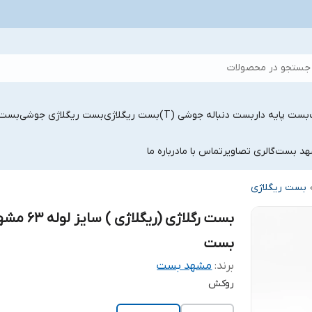
جستجو در محصولات
بست پایه دار
بست دنباله جوشی (T)
بست ریگلاژی
بست ریگلاژی جوشی
بست 
شهد بست
گالری تصاویر
تماس با ما
درباره ما
بست ریگلاژی
بست رگلاژی (ریگلاژی ) سایز ل
بست
برند:
مشهد بست
روکش