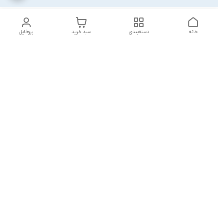
خانه
دسته‌بندی
سبد خرید
پروفایل
دسترسی سریع
بست روکشدار چیست؟
چرا باید از مشهد بست
معرفی کامل کاربردها، مزایا و
بخرم ؟
انواع آن
گالری تصاویر
خطرات پنهان: پیامدهای
استفاده از بست‌های
چرا سیستم نصب سریع؟
ساختمانی بی‌کیفیت
مرجوعی مازاد پروژه چیست
لیست قیمت همکاران
؟