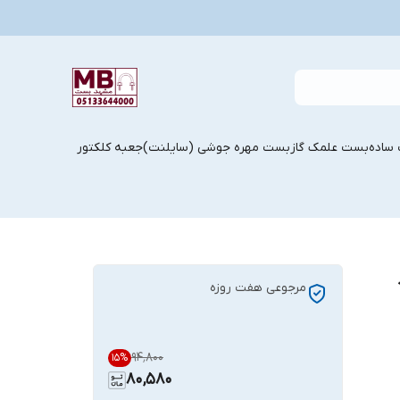
ساده
بست علمک گاز
بست مهره جوشی (سایلنت)
جعبه کلکتور
د
مرجوعی هفت روزه
۹۴٬۸۰۰
15
%
80,580