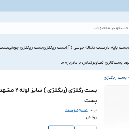
جستجو در محصولات
بست پایه دار
بست دنباله جوشی (T)
بست ریگلاژی
بست ریگلاژی جوشی
بست 
شهد بست
گالری تصاویر
تماس با ما
درباره ما
بست ریگلاژی
بست رگلاژی (ریگلاژی ) سایز لوله 2 مشه
بست
برند:
مشهد بست
روکش