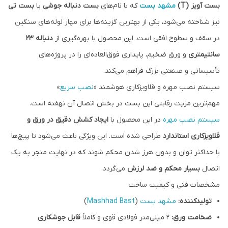
بست آویز (T)
مشهد بست
که با نام‌های
بست دنباله جوشی
یا
بست تی
نیز شناخته می‌شود، یکی از بهترین گزینه‌ها برای مهار لوله‌های سنگین
در سقف و سطوح افقی است. این محصول با بهره‌گیری از
دنباله ۲۳
سانتیمتری
و ورق ضخیم، پایداری فوق‌العاده‌ای را در پروژه‌های
تأسیساتی و صنعتی بزرگ فراهم می‌کند.
سیستم نصب مهره و قلاویزکاری هوشمند «
نصب سریع
»
مهم‌ترین مزیت رقابتی این بست در بخش اتصال آن نهفته است.
سیستم نصب مهره
در این محصول با
ایجاد کشش دقیق در ورق و
قلاویزکاری استاندارد
طراحی شده است. این ویژگی باعث می‌شود تا پیچ‌ها
با حداکثر توان و بدون هرز شدن محکم شوند که در نهایت منجر به یک
اتصال
بسیار محکم و ضد لرزش
می‌گردد.
مشخصات فنی و کیفیت ساخت
تولیدکننده:
مشهد بست
(
Mashhad Bast
)
ضخامت ورق:
۲ میلی‌متر فولادی قوی و کاملاً
قابل جوشکاری