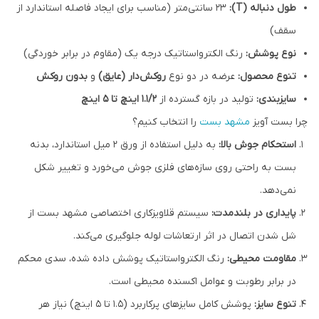
طول دنباله (T):
۲۳ سانتی‌متر (مناسب برای ایجاد فاصله استاندارد از
سقف)
نوع پوشش:
رنگ الکترواستاتیک درجه یک (مقاوم در برابر خوردگی)
تنوع محصول:
عرضه در دو نوع
روکش‌دار (عایق)
و
بدون روکش
سایزبندی:
تولید در بازه گسترده از
۱.۱/۲ اینچ تا ۵ اینچ
چرا بست آویز
مشهد بست
را انتخاب کنیم؟
استحکام جوش بالا:
به دلیل استفاده از ورق ۲ میل استاندارد، بدنه
بست به راحتی روی سازه‌های فلزی جوش می‌خورد و تغییر شکل
نمی‌دهد.
پایداری در بلندمدت:
سیستم قلاویزکاری اختصاصی مشهد بست از
شل شدن اتصال در اثر ارتعاشات لوله جلوگیری می‌کند.
مقاومت محیطی:
رنگ الکترواستاتیک پوشش داده شده، سدی محکم
در برابر رطوبت و عوامل اکسنده محیطی است.
تنوع سایز:
پوشش کامل سایزهای پرکاربرد (۱.۵ تا ۵ اینچ) نیاز هر