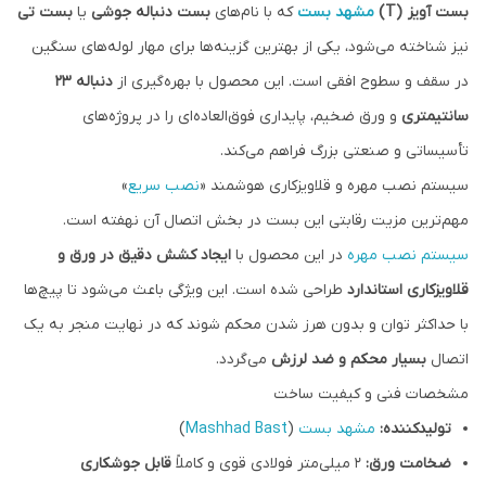
بست آویز (T)
مشهد بست
که با نام‌های
بست دنباله جوشی
یا
بست تی
نیز شناخته می‌شود، یکی از بهترین گزینه‌ها برای مهار لوله‌های سنگین
در سقف و سطوح افقی است. این محصول با بهره‌گیری از
دنباله ۲۳
سانتیمتری
و ورق ضخیم، پایداری فوق‌العاده‌ای را در پروژه‌های
تأسیساتی و صنعتی بزرگ فراهم می‌کند.
سیستم نصب مهره و قلاویزکاری هوشمند «
نصب سریع
»
مهم‌ترین مزیت رقابتی این بست در بخش اتصال آن نهفته است.
سیستم نصب مهره
در این محصول با
ایجاد کشش دقیق در ورق و
قلاویزکاری استاندارد
طراحی شده است. این ویژگی باعث می‌شود تا پیچ‌ها
با حداکثر توان و بدون هرز شدن محکم شوند که در نهایت منجر به یک
اتصال
بسیار محکم و ضد لرزش
می‌گردد.
مشخصات فنی و کیفیت ساخت
تولیدکننده:
مشهد بست
(
Mashhad Bast
)
ضخامت ورق:
۲ میلی‌متر فولادی قوی و کاملاً
قابل جوشکاری