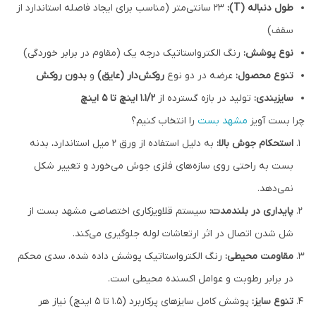
طول دنباله (T):
۲۳ سانتی‌متر (مناسب برای ایجاد فاصله استاندارد از
سقف)
نوع پوشش:
رنگ الکترواستاتیک درجه یک (مقاوم در برابر خوردگی)
تنوع محصول:
عرضه در دو نوع
روکش‌دار (عایق)
و
بدون روکش
سایزبندی:
تولید در بازه گسترده از
۱.۱/۲ اینچ تا ۵ اینچ
چرا بست آویز
مشهد بست
را انتخاب کنیم؟
استحکام جوش بالا:
به دلیل استفاده از ورق ۲ میل استاندارد، بدنه
بست به راحتی روی سازه‌های فلزی جوش می‌خورد و تغییر شکل
نمی‌دهد.
پایداری در بلندمدت:
سیستم قلاویزکاری اختصاصی مشهد بست از
شل شدن اتصال در اثر ارتعاشات لوله جلوگیری می‌کند.
مقاومت محیطی:
رنگ الکترواستاتیک پوشش داده شده، سدی محکم
در برابر رطوبت و عوامل اکسنده محیطی است.
تنوع سایز:
پوشش کامل سایزهای پرکاربرد (۱.۵ تا ۵ اینچ) نیاز هر