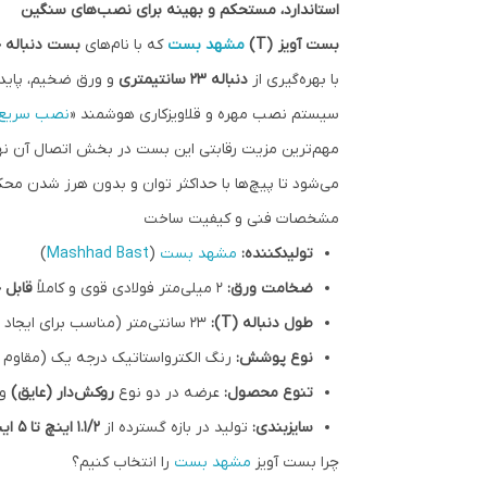
استاندارد، مستحکم و بهینه برای نصب‌های سنگین
بست آویز (T)
مشهد بست
که با نام‌های
بست دنباله 
با بهره‌گیری از
دنباله ۲۳ سانتیمتری
و ورق ضخیم، پایدار
سیستم نصب مهره و قلاویزکاری هوشمند «
نصب سریع
مهم‌ترین مزیت رقابتی این بست در بخش اتصال آن ن
می‌شود تا پیچ‌ها با حداکثر توان و بدون هرز شدن م
مشخصات فنی و کیفیت ساخت
تولیدکننده:
مشهد بست
(
Mashhad Bast
)
ضخامت ورق:
۲ میلی‌متر فولادی قوی و کاملاً
قابل 
طول دنباله (T):
۲۳ سانتی‌متر (مناسب برای ایجاد فاصله استاندارد از سقف)
نوع پوشش:
رنگ الکترواستاتیک درجه یک (مقاوم در
تنوع محصول:
عرضه در دو نوع
روکش‌دار (عایق)
و
سایزبندی:
تولید در بازه گسترده از
۱.۱/۲ اینچ تا ۵ اینچ
چرا بست آویز
مشهد بست
را انتخاب کنیم؟