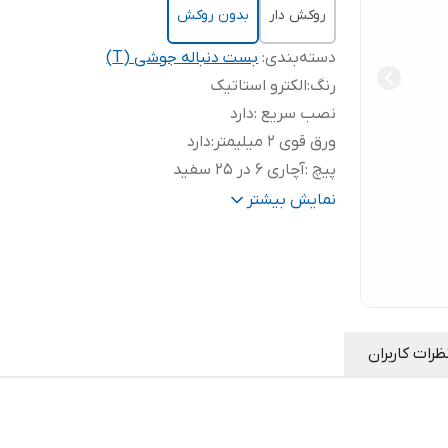
روکش دار
بدون روکش
دسته‌بندی
:
بست دنباله جوشی (T)
رنگ
:
الکترو استاتیک
نصب سریع
:
دارد
ورق قوی 2 میلیمتر
:
دارد
پیچ
:
آچاری 6 در 25 سفید
خرید عمده و تأمین پروژه‌ای
:
تماس با 2000 723 0513
نمایش بیشتر
ظرات کاربران