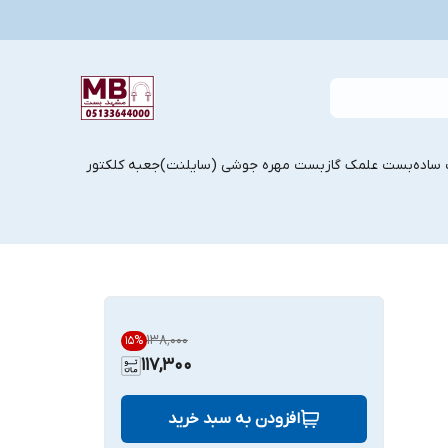
ساده
بست علمک گاز
بست مهره جوشی (سایلنت)
جعبه کلکتور
9
۱۳۸٬۰۰۰
15
%
117,300
افزودن به سبد خرید