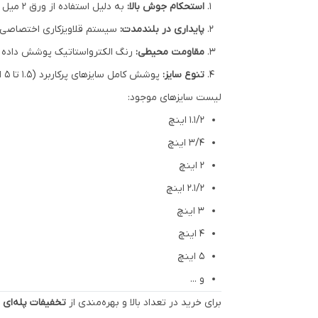
استحکام جوش بالا:
به دلیل استفاده از ورق ۲ میل استاندارد، بدنه بست به راحتی روی سازه‌های فلزی جوش می‌خورد و تغییر شکل نمی‌دهد.
پایداری در بلندمدت:
سیستم قلاویزکاری اختصاصی م
مقاومت محیطی:
رنگ الکترواستاتیک پوشش داده 
تنوع سایز:
پوشش کامل سایزهای پرکاربرد (۱.۵ تا ۵ اینچ) نیاز هر پروژه‌ای را برطرف می‌کند.
لیست سایزهای موجود:
۱.۱/۲ اینچ
3/4 اینچ
۲ اینچ
۲.۱/۲ اینچ
۳ اینچ
۴ اینچ
۵ اینچ
و ...
برای خرید در تعداد بالا و بهره‌مندی از
تخفیفات پله‌ای