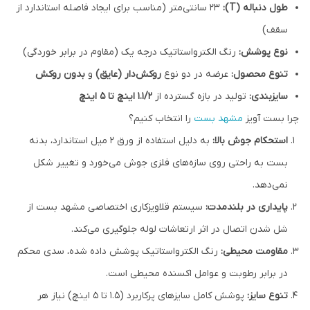
طول دنباله (T):
۲۳ سانتی‌متر (مناسب برای ایجاد فاصله استاندارد از
سقف)
نوع پوشش:
رنگ الکترواستاتیک درجه یک (مقاوم در برابر خوردگی)
تنوع محصول:
عرضه در دو نوع
روکش‌دار (عایق)
و
بدون روکش
سایزبندی:
تولید در بازه گسترده از
۱.۱/۲ اینچ تا ۵ اینچ
چرا بست آویز
مشهد بست
را انتخاب کنیم؟
استحکام جوش بالا:
به دلیل استفاده از ورق ۲ میل استاندارد، بدنه
بست به راحتی روی سازه‌های فلزی جوش می‌خورد و تغییر شکل
نمی‌دهد.
پایداری در بلندمدت:
سیستم قلاویزکاری اختصاصی مشهد بست از
شل شدن اتصال در اثر ارتعاشات لوله جلوگیری می‌کند.
مقاومت محیطی:
رنگ الکترواستاتیک پوشش داده شده، سدی محکم
در برابر رطوبت و عوامل اکسنده محیطی است.
تنوع سایز:
پوشش کامل سایزهای پرکاربرد (۱.۵ تا ۵ اینچ) نیاز هر