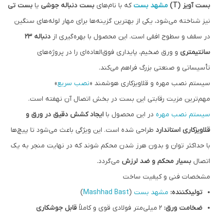
بست آویز (T)
مشهد بست
که با نام‌های
بست دنباله جوشی
یا
بست تی
نیز شناخته می‌شود، یکی از بهترین گزینه‌ها برای مهار لوله‌های سنگین
در سقف و سطوح افقی است. این محصول با بهره‌گیری از
دنباله ۲۳
سانتیمتری
و ورق ضخیم، پایداری فوق‌العاده‌ای را در پروژه‌های
تأسیساتی و صنعتی بزرگ فراهم می‌کند.
سیستم نصب مهره و قلاویزکاری هوشمند «
نصب سریع
»
مهم‌ترین مزیت رقابتی این بست در بخش اتصال آن نهفته است.
سیستم نصب مهره
در این محصول با
ایجاد کشش دقیق در ورق و
قلاویزکاری استاندارد
طراحی شده است. این ویژگی باعث می‌شود تا پیچ‌ها
با حداکثر توان و بدون هرز شدن محکم شوند که در نهایت منجر به یک
اتصال
بسیار محکم و ضد لرزش
می‌گردد.
مشخصات فنی و کیفیت ساخت
تولیدکننده:
مشهد بست
(
Mashhad Bast
)
ضخامت ورق:
۲ میلی‌متر فولادی قوی و کاملاً
قابل جوشکاری