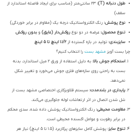
طول دنباله (T):
۲۳ سانتی‌متر (مناسب برای ایجاد فاصله استاندارد از
سقف)
نوع پوشش:
رنگ الکترواستاتیک درجه یک (مقاوم در برابر خوردگی)
تنوع محصول:
عرضه در دو نوع
روکش‌دار (عایق)
و
بدون روکش
سایزبندی:
تولید در بازه گسترده از
۱.۱/۲ اینچ تا ۵ اینچ
چرا بست آویز
مشهد بست
را انتخاب کنیم؟
استحکام جوش بالا:
به دلیل استفاده از ورق ۲ میل استاندارد، بدنه
بست به راحتی روی سازه‌های فلزی جوش می‌خورد و تغییر شکل
نمی‌دهد.
پایداری در بلندمدت:
سیستم قلاویزکاری اختصاصی مشهد بست از
شل شدن اتصال در اثر ارتعاشات لوله جلوگیری می‌کند.
مقاومت محیطی:
رنگ الکترواستاتیک پوشش داده شده، سدی محکم
در برابر رطوبت و عوامل اکسنده محیطی است.
تنوع سایز:
پوشش کامل سایزهای پرکاربرد (۱.۵ تا ۵ اینچ) نیاز هر