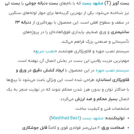
بست آویز (T)
مشهد بست
که با نام‌های
بست دنباله جوشی
یا
بست تی
نیز شناخته می‌شود، یکی از بهترین گزینه‌ها برای مهار لوله‌های سنگین
در سقف و سطوح افقی است. این محصول با بهره‌گیری از
دنباله ۲۳
سانتیمتری
و ورق ضخیم، پایداری فوق‌العاده‌ای را در پروژه‌های
تأسیساتی و صنعتی بزرگ فراهم می‌کند.
سیستم نصب مهره و قلاویزکاری هوشمند «
نصب سریع
»
مهم‌ترین مزیت رقابتی این بست در بخش اتصال آن نهفته است.
سیستم نصب مهره
در این محصول با
ایجاد کشش دقیق در ورق و
قلاویزکاری استاندارد
طراحی شده است. این ویژگی باعث می‌شود تا پیچ‌ها
با حداکثر توان و بدون هرز شدن محکم شوند که در نهایت منجر به یک
اتصال
بسیار محکم و ضد لرزش
می‌گردد.
مشخصات فنی و کیفیت ساخت
تولیدکننده:
مشهد بست
(
Mashhad Bast
)
ضخامت ورق:
۲ میلی‌متر فولادی قوی و کاملاً
قابل جوشکاری