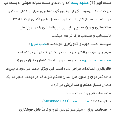
بست آویز (T)
مشهد بست
که با نام‌های
بست دنباله جوشی
یا
بست تی
نیز شناخته می‌شود، یکی از بهترین گزینه‌ها برای مهار لوله‌های سنگین
در سقف و سطوح افقی است. این محصول با بهره‌گیری از
دنباله ۲۳
سانتیمتری
و ورق ضخیم، پایداری فوق‌العاده‌ای را در پروژه‌های
تأسیساتی و صنعتی بزرگ فراهم می‌کند.
سیستم نصب مهره و قلاویزکاری هوشمند «
نصب سریع
»
مهم‌ترین مزیت رقابتی این بست در بخش اتصال آن نهفته است.
سیستم نصب مهره
در این محصول با
ایجاد کشش دقیق در ورق و
قلاویزکاری استاندارد
طراحی شده است. این ویژگی باعث می‌شود تا پیچ‌ها
با حداکثر توان و بدون هرز شدن محکم شوند که در نهایت منجر به یک
اتصال
بسیار محکم و ضد لرزش
می‌گردد.
مشخصات فنی و کیفیت ساخت
تولیدکننده:
مشهد بست
(
Mashhad Bast
)
ضخامت ورق:
۲ میلی‌متر فولادی قوی و کاملاً
قابل جوشکاری