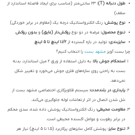
طول دنباله (T):
۲۳ سانتی‌متر (مناسب برای ایجاد فاصله استاندارد از
سقف)
نوع پوشش:
رنگ الکترواستاتیک درجه یک (مقاوم در برابر خوردگی)
تنوع محصول:
عرضه در دو نوع
روکش‌دار (عایق)
و
بدون روکش
سایزبندی:
تولید در بازه گسترده از
۱.۱/۲ اینچ تا ۵ اینچ
چرا بست آویز
مشهد بست
را انتخاب کنیم؟
استحکام جوش بالا:
به دلیل استفاده از ورق ۲ میل استاندارد، بدنه
بست به راحتی روی سازه‌های فلزی جوش می‌خورد و تغییر شکل
نمی‌دهد.
پایداری در بلندمدت:
سیستم قلاویزکاری اختصاصی مشهد بست از
شل شدن اتصال در اثر ارتعاشات لوله جلوگیری می‌کند.
مقاومت محیطی:
رنگ الکترواستاتیک پوشش داده شده، سدی محکم
در برابر رطوبت و عوامل اکسنده محیطی است.
تنوع سایز:
پوشش کامل سایزهای پرکاربرد (۱.۵ تا ۵ اینچ) نیاز هر