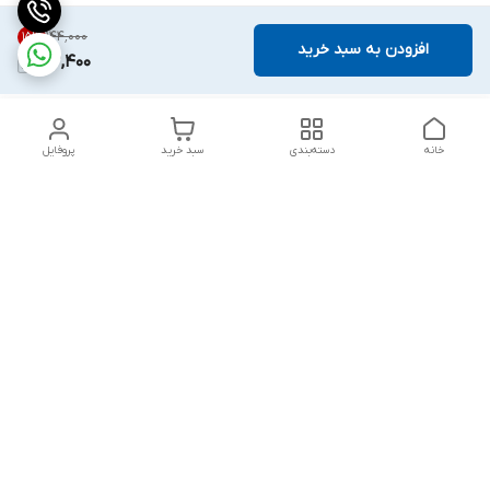
۱۴۴٬۰۰۰
15
%
افزودن به سبد خرید
122,400
خانه
دسته‌بندی
سبد خرید
پروفایل
دسترسی سریع
بست روکشدار چیست؟
چرا باید از مشهد بست
معرفی کامل کاربردها، مزایا و
بخرم ؟
انواع آن
گالری تصاویر
خطرات پنهان: پیامدهای
استفاده از بست‌های