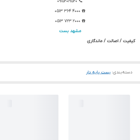
📞 09152019520
☎️ 4000 364 0513
☎️ 2000 723 0513
مشهد بست
کیفیت / اصالت / ماندگاری
دسته‌بندی
:
بست پایه دار