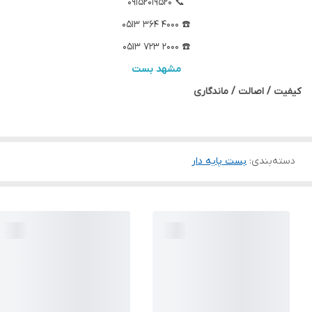
📞 09152019520
☎️ 4000 364 0513
☎️ 2000 723 0513
مشهد بست
کیفیت / اصالت / ماندگاری
دسته‌بندی
:
بست پایه دار