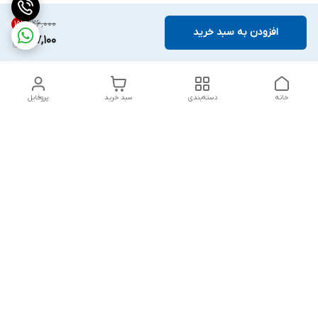
۱۲۶٬۰۰۰
15
%
افزودن به سبد خرید
107,100
خانه
دسته‌بندی
سبد خرید
پروفایل
دسترسی سریع
بست روکشدار چیست؟
چرا باید از مشهد بست
معرفی کامل کاربردها، مزایا و
بخرم ؟
انواع آن
گالری تصاویر
خطرات پنهان: پیامدهای
استفاده از بست‌های