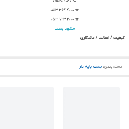
📞 09152019520
☎️ 4000 364 0513
☎️ 2000 723 0513
مشهد بست
کیفیت / اصالت / ماندگاری
دسته‌بندی
:
بست پایه دار