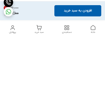
۱۲۶٬۰۰۰
15
%
افزودن به سبد خرید
107,100
خانه
دسته‌بندی
سبد خرید
پروفایل
دسترسی سریع
بست روکشدار چیست؟
چرا باید از مشهد بست
معرفی کامل کاربردها، مزایا و
بخرم ؟
انواع آن
گالری تصاویر
خطرات پنهان: پیامدهای
استفاده از بست‌های