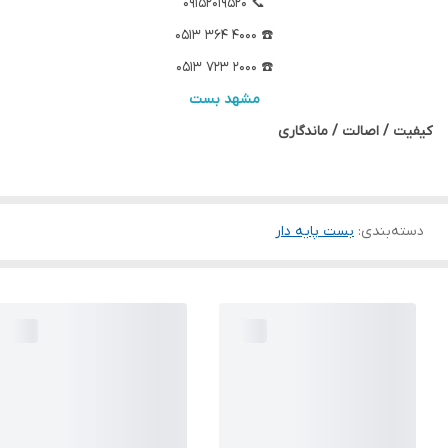
📞 09152019520
☎️ 4000 364 0513
☎️ 2000 723 0513
مشهد بست
کیفیت / اصالت / ماندگاری
دسته‌بندی
:
بست پایه دار