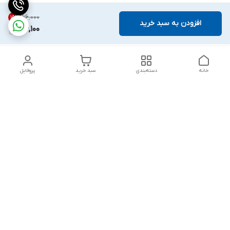
۶۶٬۰۰۰
15
%
افزودن به سبد خرید
56,100
خانه
دسته‌بندی
سبد خرید
پروفایل
دسترسی سریع
بست روکشدار چیست؟
چرا باید از مشهد بست
معرفی کامل کاربردها، مزایا و
بخرم ؟
انواع آن
گالری تصاویر
خطرات پنهان: پیامدهای
استفاده از بست‌های