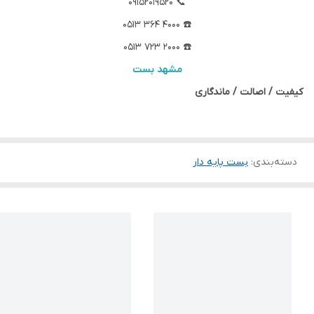
📞 09152019520
☎️ 4000 364 0513
☎️ 2000 723 0513
مشهد بست
کیفیت / اصالت / ماندگاری
دسته‌بندی
:
بست پایه دار