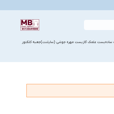
ساده
بست علمک گاز
بست مهره جوشی (سایلنت)
جعبه کلکتور