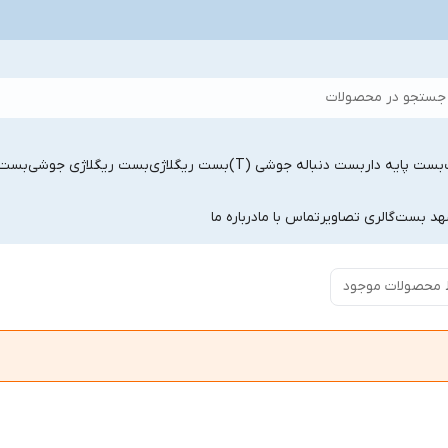
جستجو در محصولات
بست پایه دار
بست دنباله جوشی (T)
بست ریگلاژی
بست ریگلاژی جوشی
بست 
شهد بست
گالری تصاویر
تماس با ما
درباره ما
 محصولات موجود