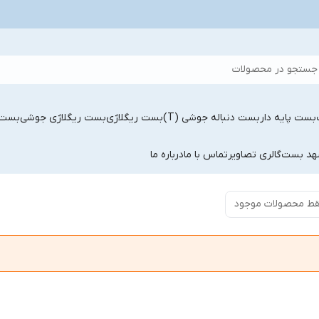
جستجو در محصولات
بست پایه دار
بست دنباله جوشی (T)
بست ریگلاژی
بست ریگلاژی جوشی
بست 
شهد بست
گالری تصاویر
تماس با ما
درباره ما
ط محصولات موجود