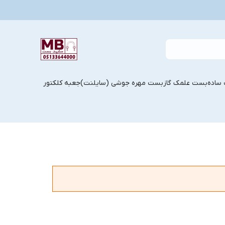
ساده
بست علمک گاز
بست مهره جوشی (سایلنت)
جعبه کلکتور