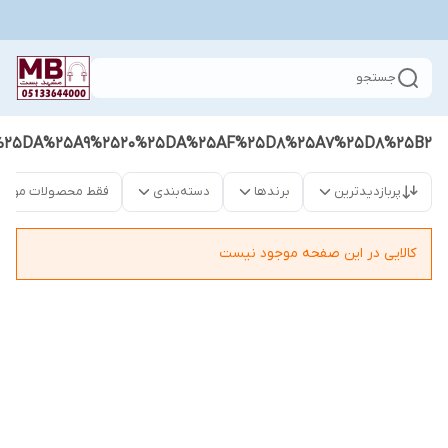
جستجو
%25DA%25A9%2520%25DA%25AF%25D8%25A7%25D8%25B2
پربازدیدترین
برندها
دسته‌بندی
فقط محصولات موجو
کالایی در این صفحه موجود نیست